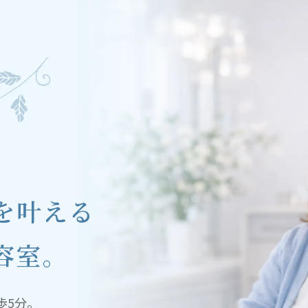
を叶える
容室。
歩5分。